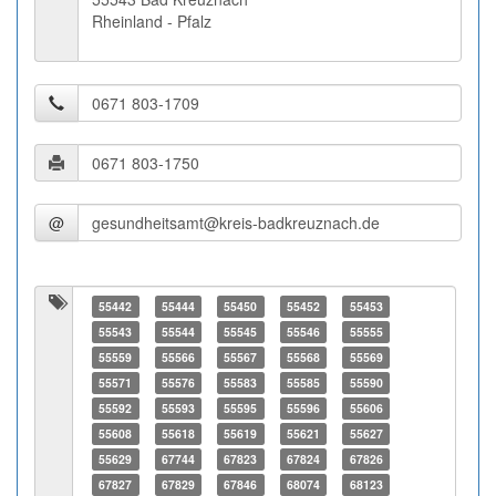
Rheinland - Pfalz
@
55442
55444
55450
55452
55453
55543
55544
55545
55546
55555
55559
55566
55567
55568
55569
55571
55576
55583
55585
55590
55592
55593
55595
55596
55606
55608
55618
55619
55621
55627
55629
67744
67823
67824
67826
67827
67829
67846
68074
68123