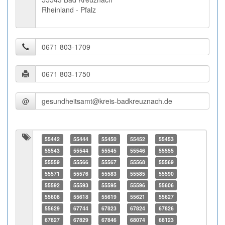
Rheinland - Pfalz
@
55442
55444
55450
55452
55453
55543
55544
55545
55546
55555
55559
55566
55567
55568
55569
55571
55576
55583
55585
55590
55592
55593
55595
55596
55606
55608
55618
55619
55621
55627
55629
67744
67823
67824
67826
67827
67829
67846
68074
68123