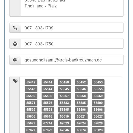
Rheinland - Pfalz
@
55442
55444
55450
55452
55453
55543
55544
55545
55546
55555
55559
55566
55567
55568
55569
55571
55576
55583
55585
55590
55592
55593
55595
55596
55606
55608
55618
55619
55621
55627
55629
67744
67823
67824
67826
67827
67829
67846
68074
68123