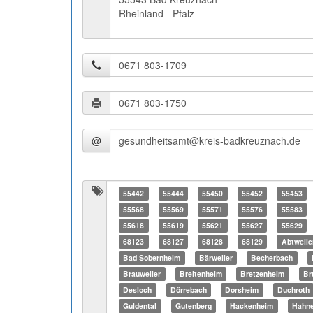
Rheinland - Pfalz
@
55442
55444
55450
55452
55453
55568
55569
55571
55576
55583
55618
55619
55621
55627
55629
68123
68127
68128
68129
Abtweile
Bad Sobernheim
Bärweiler
Becherbach
Brauweiler
Breitenheim
Bretzenheim
Br
Desloch
Dörrebach
Dorsheim
Duchroth
Guldental
Gutenberg
Hackenheim
Hahn