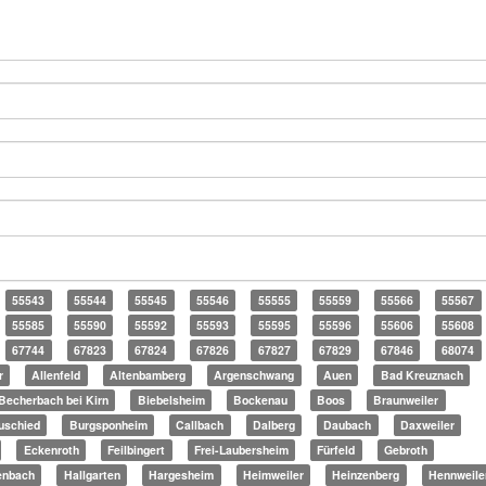
55543
55544
55545
55546
55555
55559
55566
55567
55585
55590
55592
55593
55595
55596
55606
55608
67744
67823
67824
67826
67827
67829
67846
68074
r
Allenfeld
Altenbamberg
Argenschwang
Auen
Bad Kreuznach
Becherbach bei Kirn
Biebelsheim
Bockenau
Boos
Braunweiler
uschied
Burgsponheim
Callbach
Dalberg
Daubach
Daxweiler
Eckenroth
Feilbingert
Frei-Laubersheim
Fürfeld
Gebroth
enbach
Hallgarten
Hargesheim
Heimweiler
Heinzenberg
Hennweile