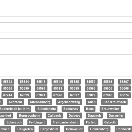
55543
55544
55545
55546
55555
55559
55566
55567
55585
55590
55592
55593
55595
55596
55606
55608
67744
67823
67824
67826
67827
67829
67846
68074
r
Allenfeld
Altenbamberg
Argenschwang
Auen
Bad Kreuznach
Becherbach bei Kirn
Biebelsheim
Bockenau
Boos
Braunweiler
uschied
Burgsponheim
Callbach
Dalberg
Daubach
Daxweiler
Eckenroth
Feilbingert
Frei-Laubersheim
Fürfeld
Gebroth
enbach
Hallgarten
Hargesheim
Heimweiler
Heinzenberg
Hennweile