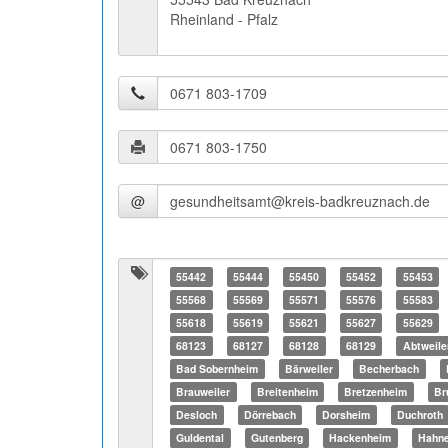
Rheinland - Pfalz
@
55442
55444
55450
55452
55453
55568
55569
55571
55576
55583
55618
55619
55621
55627
55629
68123
68127
68128
68129
Abtweile
Bad Sobernheim
Bärweiler
Becherbach
Brauweiler
Breitenheim
Bretzenheim
Br
Desloch
Dörrebach
Dorsheim
Duchroth
Guldental
Gutenberg
Hackenheim
Hahn