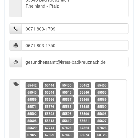
Rheinland - Pfalz
@
55442
55444
55450
55452
55453
55543
55544
55545
55546
55555
55559
55566
55567
55568
55569
55571
55576
55583
55585
55590
55592
55593
55595
55596
55606
55608
55618
55619
55621
55627
55629
67744
67823
67824
67826
67827
67829
67846
68074
68123