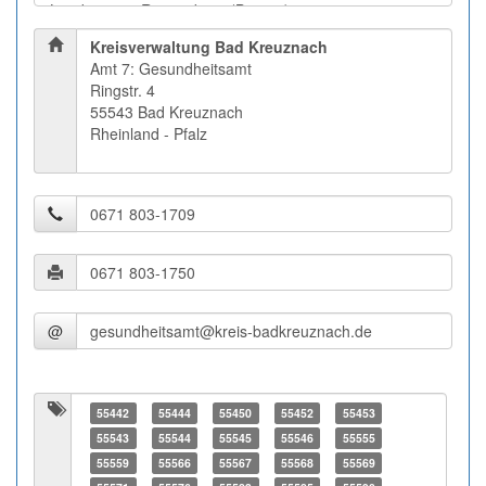
Kreisverwaltung Bad Kreuznach
Amt 7: Gesundheitsamt
Ringstr. 4
55543 Bad Kreuznach
Rheinland - Pfalz
@
55442
55444
55450
55452
55453
55543
55544
55545
55546
55555
55559
55566
55567
55568
55569