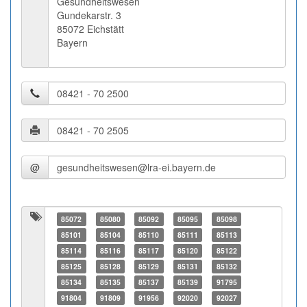
Gesundheitswesen
Gundekarstr. 3
85072 Eichstätt
Bayern
@
85072
85080
85092
85095
85098
85101
85104
85110
85111
85113
85114
85116
85117
85120
85122
85125
85128
85129
85131
85132
85134
85135
85137
85139
91795
91804
91809
91956
92020
92027