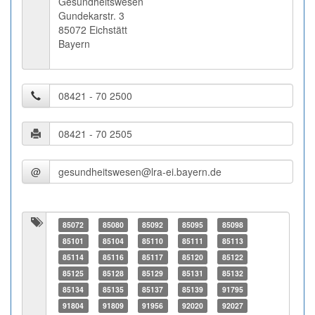
Gesundheitswesen
Gundekarstr. 3
85072 Eichstätt
Bayern
@
85072
85080
85092
85095
85098
85101
85104
85110
85111
85113
85114
85116
85117
85120
85122
85125
85128
85129
85131
85132
85134
85135
85137
85139
91795
91804
91809
91956
92020
92027