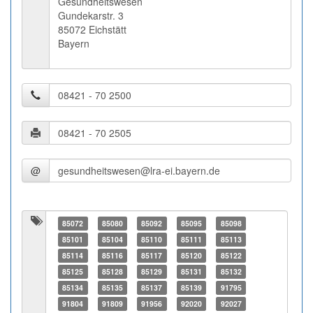
Gesundheitswesen
Gundekarstr. 3
85072 Eichstätt
Bayern
@
85072
85080
85092
85095
85098
85101
85104
85110
85111
85113
85114
85116
85117
85120
85122
85125
85128
85129
85131
85132
85134
85135
85137
85139
91795
91804
91809
91956
92020
92027