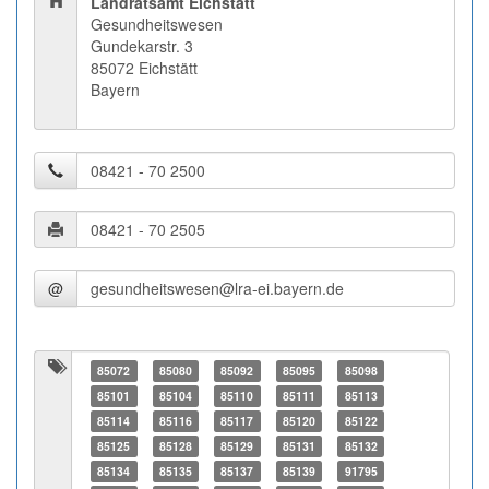
Landratsamt Eichstätt
Gesundheitswesen
Gundekarstr. 3
85072 Eichstätt
Bayern
@
85072
85080
85092
85095
85098
85101
85104
85110
85111
85113
85114
85116
85117
85120
85122
85125
85128
85129
85131
85132
85134
85135
85137
85139
91795