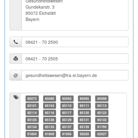
Gesundheitswesen
Gundekarstr. 3
85072 Eichstätt
Bayern
@
85072
85080
85092
85095
85098
85101
85104
85110
85111
85113
85114
85116
85117
85120
85122
85125
85128
85129
85131
85132
85134
85135
85137
85139
91795
91804
91809
91956
92020
92027