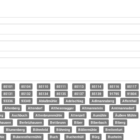
85101
85104
85110
85111
85113
85114
85116
85117
85131
85132
85134
85135
85137
85139
91795
91804
93336
93349
Ablaßmühle
Adelschlag
Adlmannsberg
Affenthal
Altenberg
Altendorf
Althexenagger
Altmannstein
Amtmannsdorf
rg
Aschbuch
Attenbrunnmühle
Attenzell
Aumühle
Äußere Mühle
hausen
Berletzhausen
Bettbrunn
Biber
Biberbach
Biberg
Blumenberg
Böhmfeld
Böhming
Böllermühle
Breitenfurt
hle
Bubenrothermühle
Buch
Buchenhüll
Bürg
Buxheim