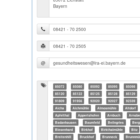
Bayern
@
85072
85080
85092
85095
85098
85120
85122
85125
85128
85129
91809
91956
92020
92027
92339
Aicha
Aichmühle
Almosmühle
Altdorf
Apfelthal
Appertshofen
Arnbuch
Arnsbe
Badanhausen
Baumfeld
Beilngries
Berg
Biesenhard
Birkhof
Birkthalmühle
Bitz
Breitenhill
Bruckhof
Brunneck
Brunnmü