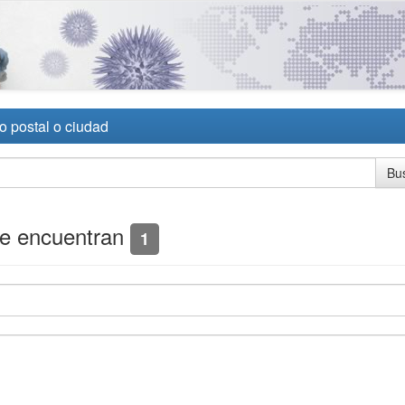
o postal o ciudad
se encuentran
1