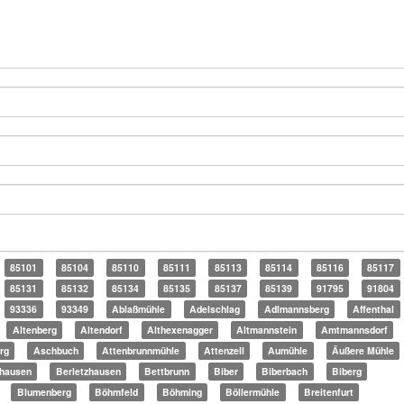
85101
85104
85110
85111
85113
85114
85116
85117
85131
85132
85134
85135
85137
85139
91795
91804
93336
93349
Ablaßmühle
Adelschlag
Adlmannsberg
Affenthal
Altenberg
Altendorf
Althexenagger
Altmannstein
Amtmannsdorf
rg
Aschbuch
Attenbrunnmühle
Attenzell
Aumühle
Äußere Mühle
hausen
Berletzhausen
Bettbrunn
Biber
Biberbach
Biberg
Blumenberg
Böhmfeld
Böhming
Böllermühle
Breitenfurt