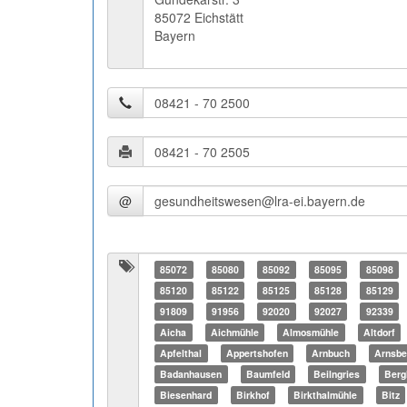
85072 Eichstätt
Bayern
@
85072
85080
85092
85095
85098
85120
85122
85125
85128
85129
91809
91956
92020
92027
92339
Aicha
Aichmühle
Almosmühle
Altdorf
Apfelthal
Appertshofen
Arnbuch
Arnsbe
Badanhausen
Baumfeld
Beilngries
Berg
Biesenhard
Birkhof
Birkthalmühle
Bitz