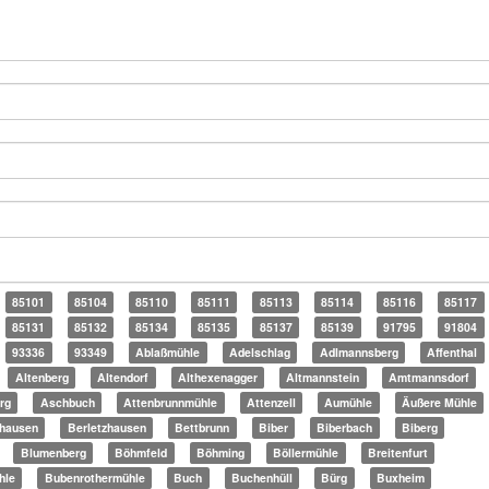
85101
85104
85110
85111
85113
85114
85116
85117
85131
85132
85134
85135
85137
85139
91795
91804
93336
93349
Ablaßmühle
Adelschlag
Adlmannsberg
Affenthal
Altenberg
Altendorf
Althexenagger
Altmannstein
Amtmannsdorf
rg
Aschbuch
Attenbrunnmühle
Attenzell
Aumühle
Äußere Mühle
hausen
Berletzhausen
Bettbrunn
Biber
Biberbach
Biberg
Blumenberg
Böhmfeld
Böhming
Böllermühle
Breitenfurt
hle
Bubenrothermühle
Buch
Buchenhüll
Bürg
Buxheim