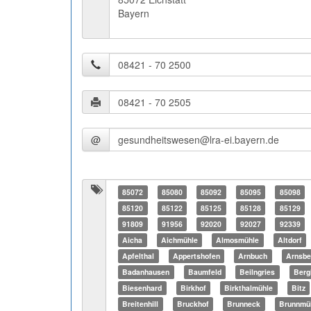
Bayern
@
85072
85080
85092
85095
85098
85120
85122
85125
85128
85129
91809
91956
92020
92027
92339
Aicha
Aichmühle
Almosmühle
Altdorf
Apfelthal
Appertshofen
Arnbuch
Arnsbe
Badanhausen
Baumfeld
Beilngries
Berg
Biesenhard
Birkhof
Birkthalmühle
Bitz
Breitenhill
Bruckhof
Brunneck
Brunnmü