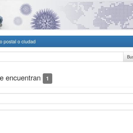
o postal o ciudad
se encuentran
1