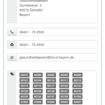
Gesundheitswesen
Gundekarstr. 3
85072 Eichstätt
Bayern
@
85072
85080
85092
85095
85098
85101
85104
85110
85111
85113
85114
85116
85117
85120
85122
85125
85128
85129
85131
85132
85134
85135
85137
85139
91795
91804
91809
91956
92020
92027