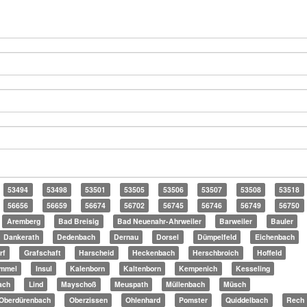
53494
53498
53501
53505
53506
53507
53508
53518
56656
56659
56674
56702
56745
56746
56749
56750
Aremberg
Bad Breisig
Bad Neuenahr-Ahrweiler
Barweiler
Bauler
Dankerath
Dedenbach
Dernau
Dorsel
Dümpelfeld
Eichenbach
rf
Grafschaft
Harscheid
Heckenbach
Herschbroich
Hoffeld
mmel
Insul
Kalenborn
Kaltenborn
Kempenich
Kesseling
ach
Lind
Mayschoß
Meuspath
Müllenbach
Müsch
Oberdürenbach
Oberzissen
Ohlenhard
Pomster
Quiddelbach
Rech