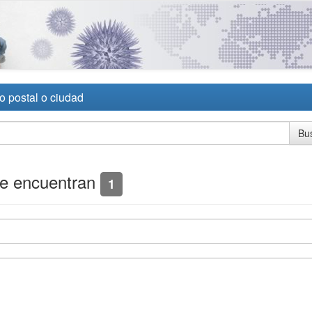
o postal o ciudad
se encuentran
1