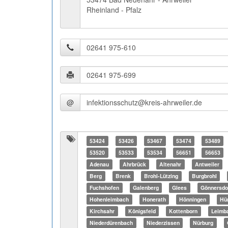
Rheinland - Pfalz
@
53424
53426
53467
53474
53489
53520
53533
53534
56651
56653
Adenau
Ahrbrück
Altenahr
Antweiler
Berg
Brenk
Brohl-Lützing
Burgbrohl
Fuchshofen
Galenberg
Glees
Gönnersdo
Hohenleimbach
Honerath
Hönningen
Hü
Kirchsahr
Königsfeld
Kottenborn
Leimb
Niederdürenbach
Niederzissen
Nürburg