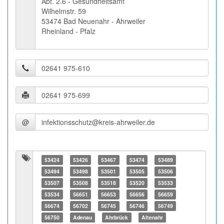
Abt. 2.6 - Gesundheitsamt
Wilhelmstr. 59
53474 Bad Neuenahr - Ahrweiler
Rheinland - Pfalz
@
53424
53426
53467
53474
53489
53494
53498
53501
53505
53506
53507
53508
53518
53520
53533
53534
56651
56653
56656
56659
56674
56702
56745
56746
56749
56750
Adenau
Ahrbrück
Altenahr