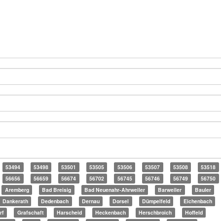
53494
53498
53501
53505
53506
53507
53508
53518
56656
56659
56674
56702
56745
56746
56749
56750
Aremberg
Bad Breisig
Bad Neuenahr-Ahrweiler
Barweiler
Bauler
Dankerath
Dedenbach
Dernau
Dorsel
Dümpelfeld
Eichenbach
rf
Grafschaft
Harscheid
Heckenbach
Herschbroich
Hoffeld