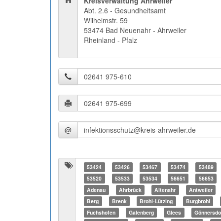
Kreisverwaltung Ahrweiler
Abt. 2.6 - Gesundheitsamt
Wilhelmstr. 59
53474 Bad Neuenahr - Ahrweiler
Rheinland - Pfalz
@
53424
53426
53467
53474
53489
53520
53533
53534
56651
56653
Adenau
Ahrbrück
Altenahr
Antweiler
Berg
Brenk
Brohl-Lützing
Burgbrohl
Fuchshofen
Galenberg
Glees
Gönnersdo