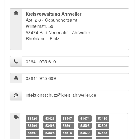
Kreisverwaltung Ahrweiler
Abt. 2.6 - Gesundheitsamt
Wilhelmstr. 59
53474 Bad Neuenahr - Ahrweiler
Rheinland - Pfalz
@
53424
53426
53467
53474
53489
53494
53498
53501
53505
53506
53507
53508
53518
53520
53533