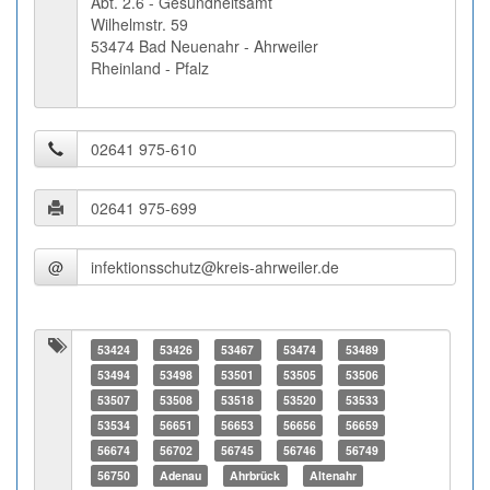
Abt. 2.6 - Gesundheitsamt
Wilhelmstr. 59
53474 Bad Neuenahr - Ahrweiler
Rheinland - Pfalz
@
53424
53426
53467
53474
53489
53494
53498
53501
53505
53506
53507
53508
53518
53520
53533
53534
56651
56653
56656
56659
56674
56702
56745
56746
56749
56750
Adenau
Ahrbrück
Altenahr