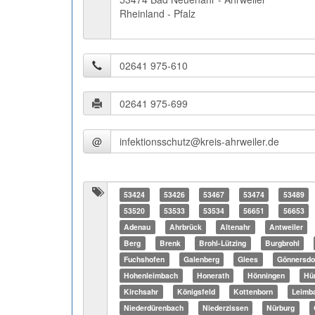
Rheinland - Pfalz
@
53424
53426
53467
53474
53489
53520
53533
53534
56651
56653
Adenau
Ahrbrück
Altenahr
Antweiler
Berg
Brenk
Brohl-Lützing
Burgbrohl
Fuchshofen
Galenberg
Glees
Gönnersdo
Hohenleimbach
Honerath
Hönningen
Hü
Kirchsahr
Königsfeld
Kottenborn
Leimb
Niederdürenbach
Niederzissen
Nürburg