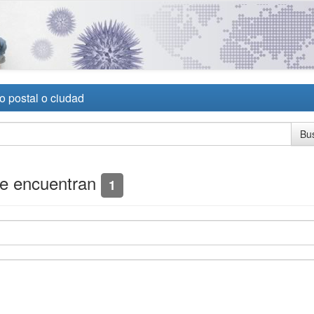
o postal o ciudad
se encuentran
1