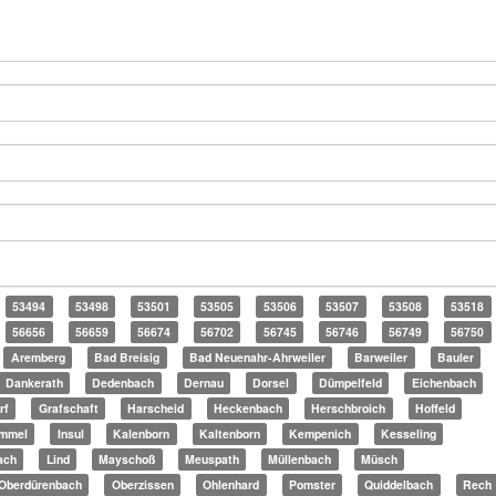
53494
53498
53501
53505
53506
53507
53508
53518
56656
56659
56674
56702
56745
56746
56749
56750
Aremberg
Bad Breisig
Bad Neuenahr-Ahrweiler
Barweiler
Bauler
Dankerath
Dedenbach
Dernau
Dorsel
Dümpelfeld
Eichenbach
rf
Grafschaft
Harscheid
Heckenbach
Herschbroich
Hoffeld
mmel
Insul
Kalenborn
Kaltenborn
Kempenich
Kesseling
ach
Lind
Mayschoß
Meuspath
Müllenbach
Müsch
Oberdürenbach
Oberzissen
Ohlenhard
Pomster
Quiddelbach
Rech