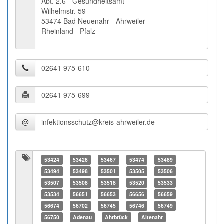
Abt. 2.6 - Gesundheitsamt
Wilhelmstr. 59
53474 Bad Neuenahr - Ahrweiler
Rheinland - Pfalz
@
53424
53426
53467
53474
53489
53494
53498
53501
53505
53506
53507
53508
53518
53520
53533
53534
56651
56653
56656
56659
56674
56702
56745
56746
56749
56750
Adenau
Ahrbrück
Altenahr