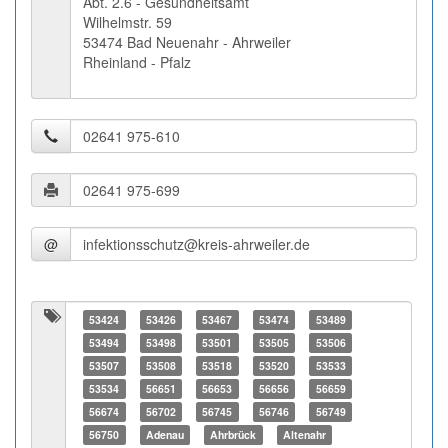
Abt. 2.6 - Gesundheitsamt
Wilhelmstr. 59
53474 Bad Neuenahr - Ahrweiler
Rheinland - Pfalz
@
53424
53426
53467
53474
53489
53494
53498
53501
53505
53506
53507
53508
53518
53520
53533
53534
56651
56653
56656
56659
56674
56702
56745
56746
56749
56750
Adenau
Ahrbrück
Altenahr