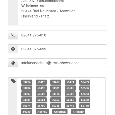
Abt. 2.6 - Gesundheitsamt
Wilhelmstr. 59
53474 Bad Neuenahr - Ahrweiler
Rheinland - Pfalz
@
53424
53426
53467
53474
53489
53494
53498
53501
53505
53506
53507
53508
53518
53520
53533
53534
56651
56653
56656
56659
56674
56702
56745
56746
56749
56750
Adenau
Ahrbrück
Altenahr