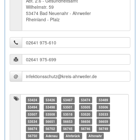
Abt. 2.6 - Gesundheitsamt
Wilhelmstr. 59
53474 Bad Neuenahr - Ahrweiler
Rheinland - Pfalz
@
53424
53426
53467
53474
53489
53494
53498
53501
53505
53506
53507
53508
53518
53520
53533
53534
56651
56653
56656
56659
56674
56702
56745
56746
56749
56750
Adenau
Ahrbrück
Altenahr