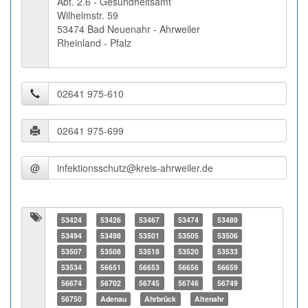
Abt. 2.6 - Gesundheitsamt
Wilhelmstr. 59
53474 Bad Neuenahr - Ahrweiler
Rheinland - Pfalz
@
53424
53426
53467
53474
53489
53494
53498
53501
53505
53506
53507
53508
53518
53520
53533
53534
56651
56653
56656
56659
56674
56702
56745
56746
56749
56750
Adenau
Ahrbrück
Altenahr