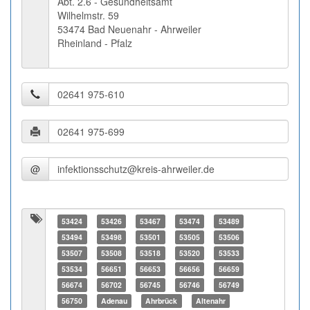
Abt. 2.6 - Gesundheitsamt
Wilhelmstr. 59
53474 Bad Neuenahr - Ahrweiler
Rheinland - Pfalz
@
53424
53426
53467
53474
53489
53494
53498
53501
53505
53506
53507
53508
53518
53520
53533
53534
56651
56653
56656
56659
56674
56702
56745
56746
56749
56750
Adenau
Ahrbrück
Altenahr