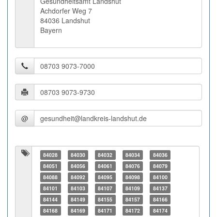
Gesundheitsamt Landshut
Achdorfer Weg 7
84036 Landshut
Bayern
@
84028
84030
84032
84034
84036
84051
84056
84061
84076
84079
84088
84092
84095
84098
84100
84101
84103
84107
84109
84137
84144
84149
84155
84157
84166
84168
84169
84171
84172
84174