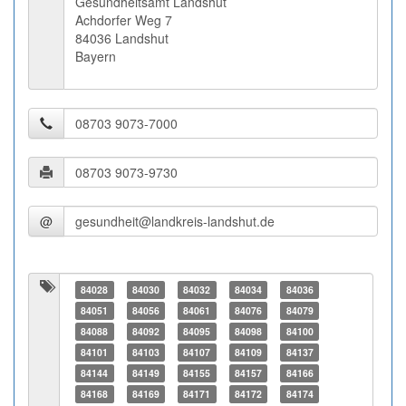
Gesundheitsamt Landshut
Achdorfer Weg 7
84036 Landshut
Bayern
@
84028
84030
84032
84034
84036
84051
84056
84061
84076
84079
84088
84092
84095
84098
84100
84101
84103
84107
84109
84137
84144
84149
84155
84157
84166
84168
84169
84171
84172
84174