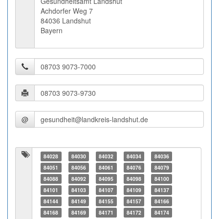
Gesundheitsamt Landshut
Achdorfer Weg 7
84036 Landshut
Bayern
@
84028
84030
84032
84034
84036
84051
84056
84061
84076
84079
84088
84092
84095
84098
84100
84101
84103
84107
84109
84137
84144
84149
84155
84157
84166
84168
84169
84171
84172
84174