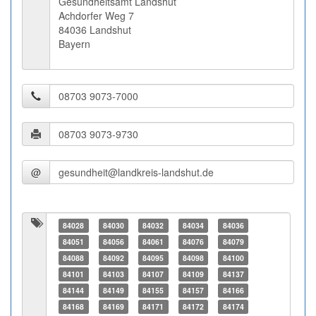
Gesundheitsamt Landshut
Achdorfer Weg 7
84036 Landshut
Bayern
@
84028
84030
84032
84034
84036
84051
84056
84061
84076
84079
84088
84092
84095
84098
84100
84101
84103
84107
84109
84137
84144
84149
84155
84157
84166
84168
84169
84171
84172
84174