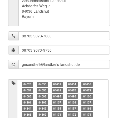
Gesundheitsamt Landshut
Achdorfer Weg 7
84036 Landshut
Bayern
@
84028
84030
84032
84034
84036
84051
84056
84061
84076
84079
84088
84092
84095
84098
84100
84101
84103
84107
84109
84137
84144
84149
84155
84157
84166
84168
84169
84171
84172
84174