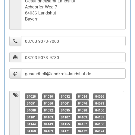
Gesundheitsamt Landshut
Achdorfer Weg 7
84036 Landshut
Bayern
@
84028
84030
84032
84034
84036
84051
84056
84061
84076
84079
84088
84092
84095
84098
84100
84101
84103
84107
84109
84137
84144
84149
84155
84157
84166
84168
84169
84171
84172
84174