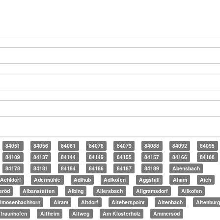
84051
84056
84061
84076
84079
84088
84092
84095
84109
84137
84144
84149
84155
84157
84166
84168
84178
84181
84184
84186
84187
84189
Abensbach
Achldorf
Adermühle
Adlhub
Adlkofen
Aggstall
Aham
Aich
eröd
Albanstetten
Albing
Allersbach
Allgramsdorf
Allkofen
lmosenbachhorn
Alram
Altdorf
Alteberspoint
Altenbach
Altenbur
tfraunhofen
Altheim
Altweg
Am Klosterholz
Ammersöd