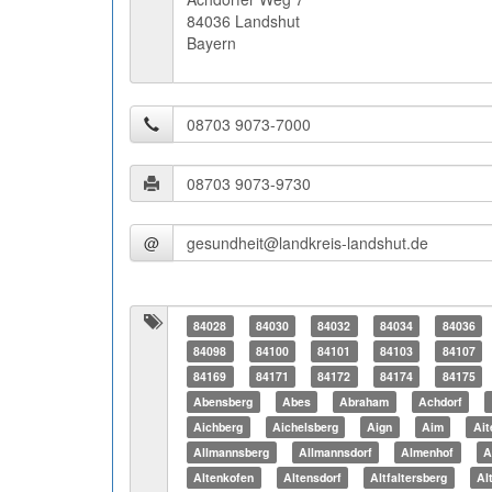
84036 Landshut
Bayern
@
84028
84030
84032
84034
84036
84098
84100
84101
84103
84107
84169
84171
84172
84174
84175
Abensberg
Abes
Abraham
Achdorf
Aichberg
Aichelsberg
Aign
Aim
Ait
Allmannsberg
Allmannsdorf
Almenhof
A
Altenkofen
Altensdorf
Altfaltersberg
Al