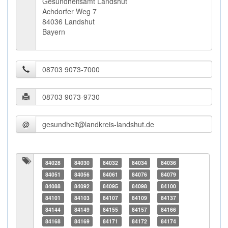
Gesundheitsamt Landshut
Achdorfer Weg 7
84036 Landshut
Bayern
@
84028
84030
84032
84034
84036
84051
84056
84061
84076
84079
84088
84092
84095
84098
84100
84101
84103
84107
84109
84137
84144
84149
84155
84157
84166
84168
84169
84171
84172
84174