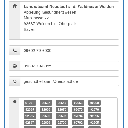
Landratsamt Neustadt a. d. Waldnaab/ Weiden
Abteilung Gesundheitswesen
Maistrasse 7-9
92637 Weiden i. d. Oberpfalz
Bayern
@
91281
92637
92648
92655
92660
92665
92666
92670
92673
92676
92685
92690
92693
92694
92696
92697
92699
92700
92702
92705