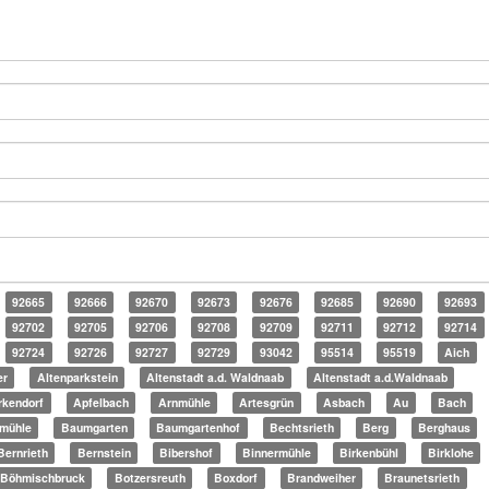
92665
92666
92670
92673
92676
92685
92690
92693
92702
92705
92706
92708
92709
92711
92712
92714
92724
92726
92727
92729
93042
95514
95519
Aich
er
Altenparkstein
Altenstadt a.d. Waldnaab
Altenstadt a.d.Waldnaab
irkendorf
Apfelbach
Arnmühle
Artesgrün
Asbach
Au
Bach
lmühle
Baumgarten
Baumgartenhof
Bechtsrieth
Berg
Berghaus
Bernrieth
Bernstein
Bibershof
Binnermühle
Birkenbühl
Birklohe
Böhmischbruck
Botzersreuth
Boxdorf
Brandweiher
Braunetsrieth