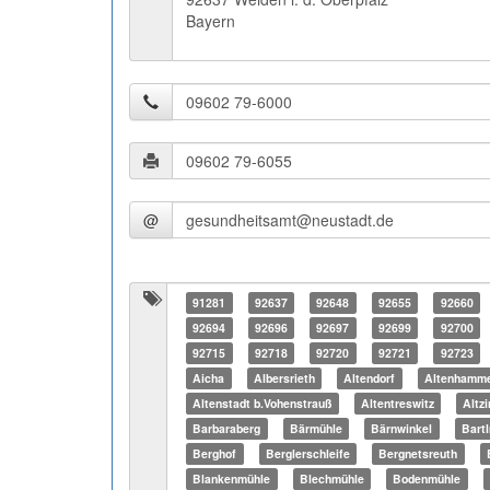
Bayern
@
91281
92637
92648
92655
92660
92694
92696
92697
92699
92700
92715
92718
92720
92721
92723
Aicha
Albersrieth
Altendorf
Altenhamm
Altenstadt b.Vohenstrauß
Altentreswitz
Altz
Barbaraberg
Bärmühle
Bärnwinkel
Bart
Berghof
Berglerschleife
Bergnetsreuth
Blankenmühle
Blechmühle
Bodenmühle