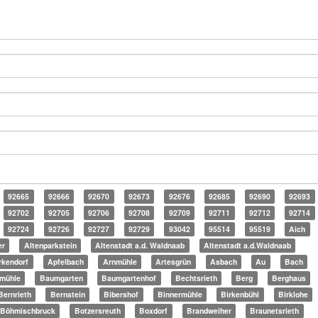
92665
92666
92670
92673
92676
92685
92690
92693
92702
92705
92706
92708
92709
92711
92712
92714
92724
92726
92727
92729
93042
95514
95519
Aich
er
Altenparkstein
Altenstadt a.d. Waldnaab
Altenstadt a.d.Waldnaab
irkendorf
Apfelbach
Arnmühle
Artesgrün
Asbach
Au
Bach
lmühle
Baumgarten
Baumgartenhof
Bechtsrieth
Berg
Berghaus
Bernrieth
Bernstein
Bibershof
Binnermühle
Birkenbühl
Birklohe
Böhmischbruck
Botzersreuth
Boxdorf
Brandweiher
Braunetsrieth