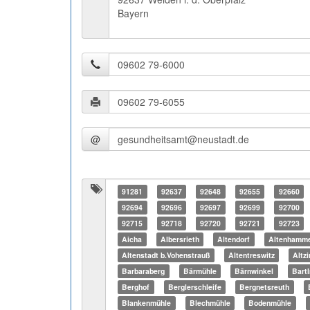
Bayern
@
91281
92637
92648
92655
92660
92694
92696
92697
92699
92700
92715
92718
92720
92721
92723
Aicha
Albersrieth
Altendorf
Altenhamm
Altenstadt b.Vohenstrauß
Altentreswitz
Altz
Barbaraberg
Bärmühle
Bärnwinkel
Bart
Berghof
Berglerschleife
Bergnetsreuth
Blankenmühle
Blechmühle
Bodenmühle