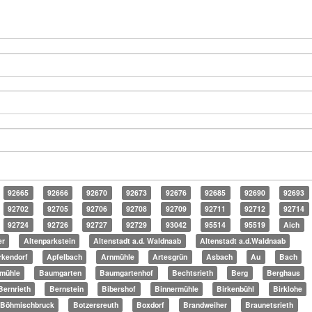
92665
92666
92670
92673
92676
92685
92690
92693
92702
92705
92706
92708
92709
92711
92712
92714
92724
92726
92727
92729
93042
95514
95519
Aich
er
Altenparkstein
Altenstadt a.d. Waldnaab
Altenstadt a.d.Waldnaab
irkendorf
Apfelbach
Arnmühle
Artesgrün
Asbach
Au
Bach
lmühle
Baumgarten
Baumgartenhof
Bechtsrieth
Berg
Berghaus
Bernrieth
Bernstein
Bibershof
Binnermühle
Birkenbühl
Birklohe
Böhmischbruck
Botzersreuth
Boxdorf
Brandweiher
Braunetsrieth