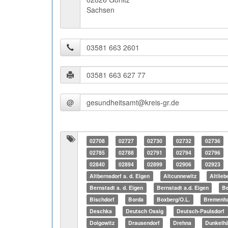
Sachsen
@
02708
02727
02730
02732
02736
02785
02788
02791
02794
02796
02840
02894
02899
02906
02923
Altbernsdorf a. d. Eigen
Altcunnewitz
Altlieb
Bernstadt a. d. Eigen
Bernstadt a.d. Eigen
Be
Bischdorf
Borda
Boxberg/O.L.
Bremenh
Deschka
Deutsch Ossig
Deutsch-Paulsdorf
Dolgowitz
Drausendorf
Drehna
Dunkelh