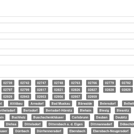
02739
02742
02747
02748
02763
02766
02779
02782
02797
02799
02817
02821
02826
02827
02828
02829
02929
02943
02953
02956
02957
02959
el
Altlöbau
Arnsdorf
Bad Muskau
Bärwalde
Beiersdorf
Bellwi
rthelsdorf
Bertsdorf
Bertsdorf-Hörnitz
Biehain
Biesig
Biesnitz
ain
Buchholz
Buschschenkhäuser
Carlsbrunn
Dauban
Daubitz
Diehsa
Dittelsdorf
Dittersbach a. d. Eigen
Dittmannsdorf
Döbschü
äuser
Dürrbach
Dürrhennersdorf
Ebersbach
Ebersbach-Neugersdorf