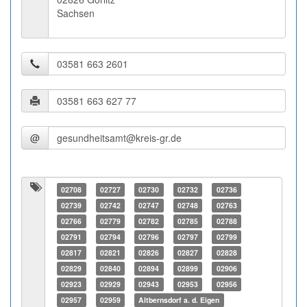
Sachsen
@
02708
02727
02730
02732
02736
02739
02742
02747
02748
02763
02766
02779
02782
02785
02788
02791
02794
02796
02797
02799
02817
02821
02826
02827
02828
02829
02840
02894
02899
02906
02923
02929
02943
02953
02956
02957
02959
Altbernsdorf a. d. Eigen