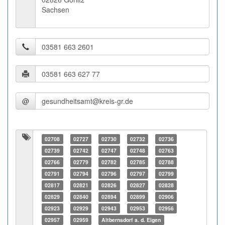
Sachsen
@
02708
02727
02730
02732
02736
02739
02742
02747
02748
02763
02766
02779
02782
02785
02788
02791
02794
02796
02797
02799
02817
02821
02826
02827
02828
02829
02840
02894
02899
02906
02923
02929
02943
02953
02956
02957
02959
Altbernsdorf a. d. Eigen