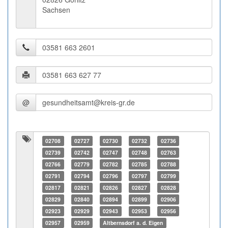
Sachsen
@
02708
02727
02730
02732
02736
02739
02742
02747
02748
02763
02766
02779
02782
02785
02788
02791
02794
02796
02797
02799
02817
02821
02826
02827
02828
02829
02840
02894
02899
02906
02923
02929
02943
02953
02956
02957
02959
Altbernsdorf a. d. Eigen