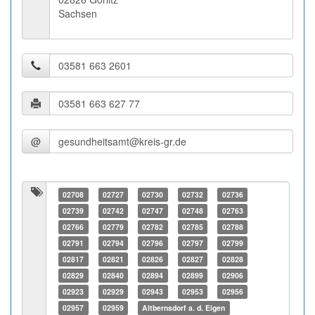
Sachsen
@
02708
02727
02730
02732
02736
02739
02742
02747
02748
02763
02766
02779
02782
02785
02788
02791
02794
02796
02797
02799
02817
02821
02826
02827
02828
02829
02840
02894
02899
02906
02923
02929
02943
02953
02956
02957
02959
Altbernsdorf a. d. Eigen