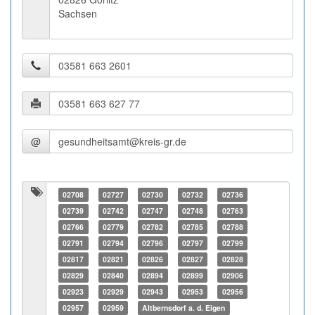
Sachsen
@
02708
02727
02730
02732
02736
02739
02742
02747
02748
02763
02766
02779
02782
02785
02788
02791
02794
02796
02797
02799
02817
02821
02826
02827
02828
02829
02840
02894
02899
02906
02923
02929
02943
02953
02956
02957
02959
Altbernsdorf a. d. Eigen