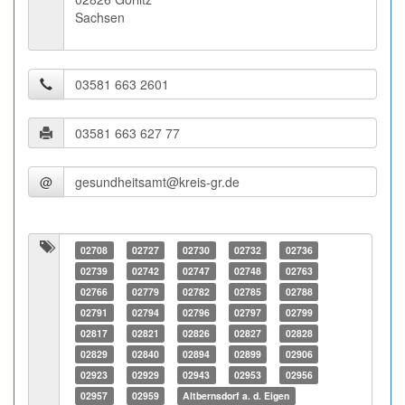
Sachsen
@
02708
02727
02730
02732
02736
02739
02742
02747
02748
02763
02766
02779
02782
02785
02788
02791
02794
02796
02797
02799
02817
02821
02826
02827
02828
02829
02840
02894
02899
02906
02923
02929
02943
02953
02956
02957
02959
Altbernsdorf a. d. Eigen