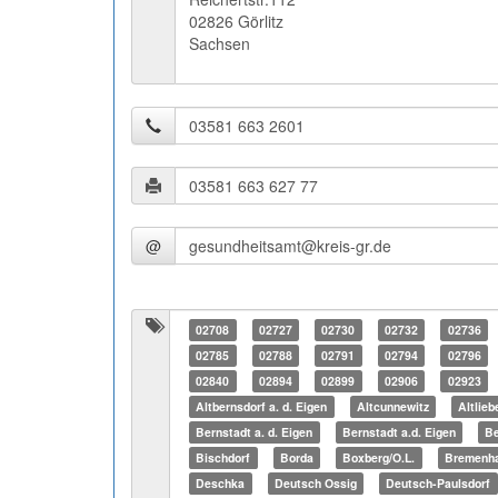
02826 Görlitz
Sachsen
@
02708
02727
02730
02732
02736
02785
02788
02791
02794
02796
02840
02894
02899
02906
02923
Altbernsdorf a. d. Eigen
Altcunnewitz
Altlieb
Bernstadt a. d. Eigen
Bernstadt a.d. Eigen
Be
Bischdorf
Borda
Boxberg/O.L.
Bremenh
Deschka
Deutsch Ossig
Deutsch-Paulsdorf