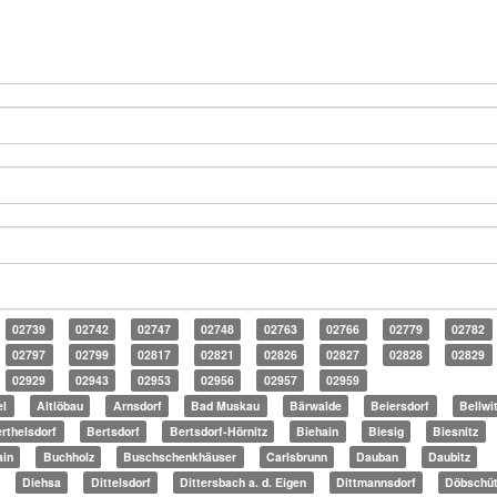
02739
02742
02747
02748
02763
02766
02779
02782
02797
02799
02817
02821
02826
02827
02828
02829
02929
02943
02953
02956
02957
02959
el
Altlöbau
Arnsdorf
Bad Muskau
Bärwalde
Beiersdorf
Bellwi
rthelsdorf
Bertsdorf
Bertsdorf-Hörnitz
Biehain
Biesig
Biesnitz
ain
Buchholz
Buschschenkhäuser
Carlsbrunn
Dauban
Daubitz
Diehsa
Dittelsdorf
Dittersbach a. d. Eigen
Dittmannsdorf
Döbschü