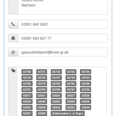
Sachsen
@
02708
02727
02730
02732
02736
02739
02742
02747
02748
02763
02766
02779
02782
02785
02788
02791
02794
02796
02797
02799
02817
02821
02826
02827
02828
02829
02840
02894
02899
02906
02923
02929
02943
02953
02956
02957
02959
Altbernsdorf a. d. Eigen