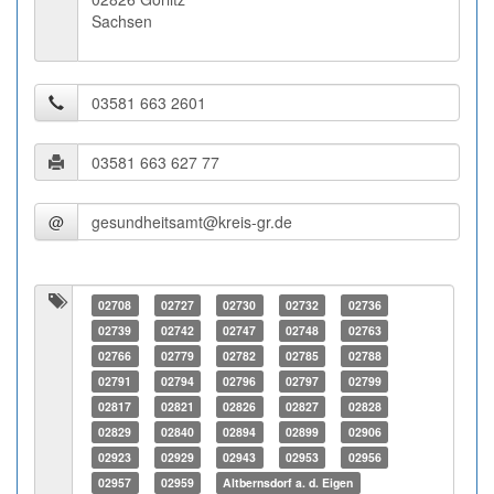
Sachsen
@
02708
02727
02730
02732
02736
02739
02742
02747
02748
02763
02766
02779
02782
02785
02788
02791
02794
02796
02797
02799
02817
02821
02826
02827
02828
02829
02840
02894
02899
02906
02923
02929
02943
02953
02956
02957
02959
Altbernsdorf a. d. Eigen